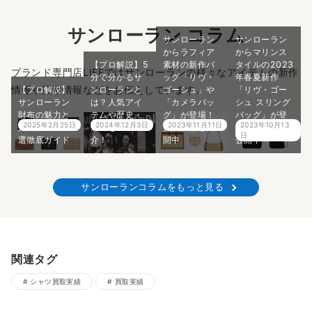
サンローラン コラム
サンローラン
サンローラン
からラフィア
からマリンス
【プロ解説】5
素材の新作バ
タイルの2023
ブランド専門店LIFEではサンローランの様々なアイテムの新作
分で分かるサ
ッグ「リヴ・
年春夏新作
情報や買取情報などをお伝えしています。
【プロ解説】
ンローランと
ゴーシュ」や
「リヴ・ゴー
サンローラン
は？人気アイ
「カメラバッ
シュ スリング
財布の魅力と
テムや歴史・
グ」が登場！
バッグ」が登
2025年2月25日
2024年12月3日
2023年11月11日
2023年10月13
人気モデル15
魅力をご紹
買取価格も公
場！買取価格
日
選徹底ガイド
介！
開中
公開中
サンローランコラムをもっと見る
関連タグ
シャツ買取実績
買取実績