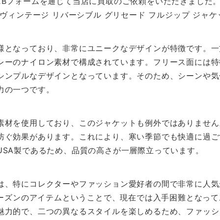
EBフォームを通じて当店に買取のご依頼をいただきました
たヴィンテージ リバーシブル グリセード フルジップ ジャ
様となっており、非常にユニークなデザインが特徴です。一
レーのナイロン素材で構成されています。フリース面には特
シンプルなデザインとなっています。そのため、シーンや気
力の一つです。
素材を使用しており、このジャケットも例外ではありません
防ぐ効果があります。これにより、寒い季節でも快適に過ご
USA製であるため、品質の高さが一層際立っています。
は、特にコレクターやファッション愛好者の間で非常に人気
Wシーズンのアイテムということで、現在では入手困難となっ
魅力的で、二つの異なるスタイルを楽しめるため、ファッシ