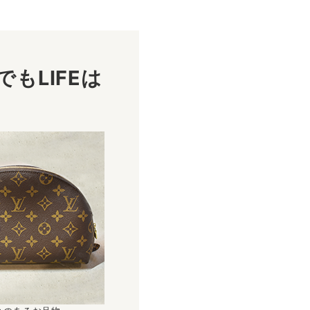
もLIFEは
！