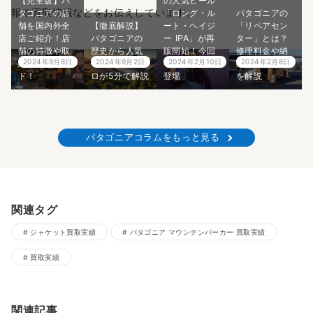
【完全版】パ
の人気ビール
報や買取情報などをお伝えしています。
タゴニアの店
「ロング・ル
パタゴニアの
舗を国内外全
【徹底解説】
ート・ヘイジ
「リペアセン
店ご紹介！店
パタゴニアの
ー IPA」が再
ター」とは？
舗の特徴や取
歴史から人気
販開始！今回
修理料金や納
2024年9月8日
2024年9月2日
2024年2月10日
2024年2月8日
組も完全ガイ
モデルまでプ
も限定醸造で
期、依頼方法
ド！
ロが5分で解説
登場
を解説
パタゴニアコラムをもっと見る
関連タグ
ジャケット買取実績
パタゴニア マウンテンパーカー 買取実績
買取実績
関連記事