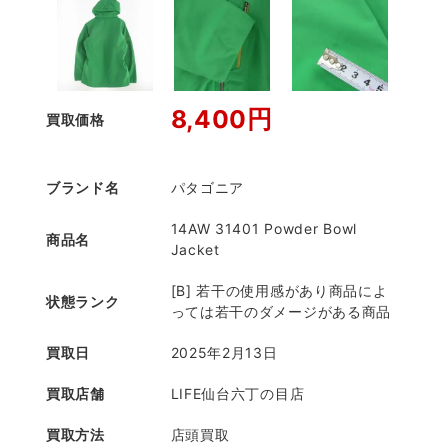
8,400円
買取価格
ブランド名
パタゴニア
14AW 31401 Powder Bowl
商品名
Jacket
[B] 若干の使用感があり商品によ
状態ランク
っては若干のダメージがある商品
買取日
2025年2月13日
買取店舗
LIFE仙台六丁の目店
買取方法
店頭買取