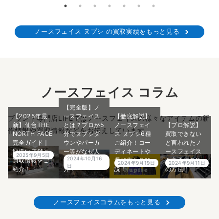
ノースフェイス ヌプシ の買取実績をもっと見る
ノースフェイス コラム
【完全版】ノ
【2025年最
ースフェイス
【徹底解説】
ブランド専門店LIFEではノースフェイスの様々なアイテムの新
新】仙台THE
とは？プロが5
ノースフェイ
【プロ解説】
作情報や買取情報などをお伝えしています。
NORTH FACE
分でヌプシダ
ス ヌプシ6種
買取できない
完全ガイド｜
ウンやパーカ
ご紹介！コー
と言われたノ
取扱い店舗と
ー等がなぜ人
ディネートや
ースフェイス
2025年9月5日
2024年10月16
買取情報をご
気なのかご紹
選び方もご解
を高く売る2つ
2024年9月19日
2024年9月11日
日
紹介！
介！
説！
の方法！
ノースフェイスコラムをもっと見る