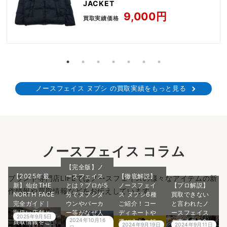
JACKET
9,000円
買取実績価格
ノースフェイス ヌプシ の買取実績をもっと見る
ノースフェイス コラム
【完全版】ノ
【2025年最
ースフェイス
【徹底解説】
ブランド専門店LIFEではノースフェイスの様々なアイテムの新
新】仙台THE
とは？プロが5
ノースフェイ
【プロ解説】
作情報や買取情報などをお伝えしています。
NORTH FACE
分でヌプシダ
ス ヌプシ6種
買取できない
完全ガイド｜
ウンやパーカ
ご紹介！コー
と言われたノ
取扱い店舗と
ー等がなぜ人
ディネートや
ースフェイス
2025年9月5日
2024年10月16
買取情報をご
気なのかご紹
選び方もご解
を高く売る2つ
2024年9月19日
2024年9月11日