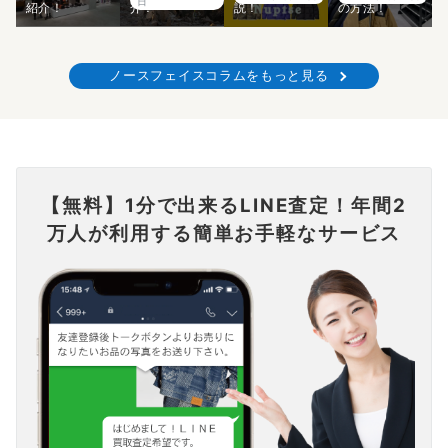
日
紹介！
介！
説！
の方法！
ノースフェイスコラムをもっと見る
【無料】1分で出来るLINE査定！年間2
万人が利用する簡単お手軽なサービス