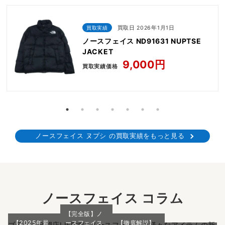
買取実績
買取日 2026年1月1日
ノースフェイス ND91631 NUPTSE
JACKET
9,000円
買取実績価格
ノースフェイス ヌプシ の買取実績をもっと見る
ノースフェイス コラム
【完全版】ノ
【2025年最
ースフェイス
【徹底解説】
ブランド専門店LIFEではノースフェイスの様々なアイテムの新