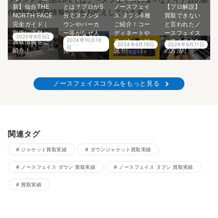
新】仙台THE
とは？プロが5
ノースフェイ
【プロ解説】
作情報や買取情報などをお伝えしています。
NORTH FACE
分でヌプシダ
ス ヌプシ6種
買取できない
完全ガイド｜
ウンやパーカ
ご紹介！コー
と言われたノ
取扱い店舗と
ー等がなぜ人
ディネートや
ースフェイス
2025年9月5日
2024年10月16
買取情報をご
気なのかご紹
選び方もご解
を高く売る2つ
2024年9月19日
2024年9月11日
日
紹介！
介！
説！
の方法！
ノースフェイスコラムをもっと見る
関連タグ
ジャケット買取実績
ダウンジャケット買取実績
ノースフェイス ダウン 買取実績
ノースフェイス ヌプシ 買取実績
買取実績