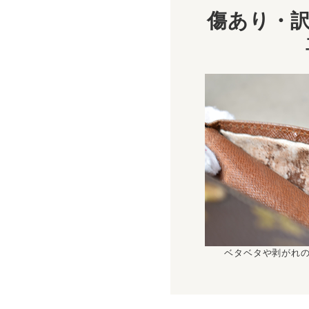
傷あり・訳
ベタベタや剥がれ