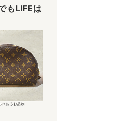
もLIFEは
！
れのあるお品物