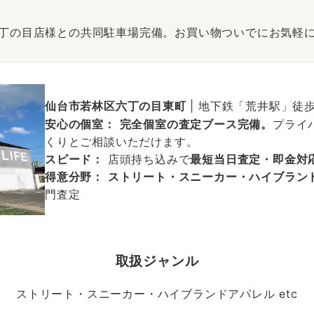
丁の目店様との共同駐車場完備。お買い物ついでにお気軽
仙台市若林区六丁の目東町
| 地下鉄「荒井駅」徒
安心の個室：
完全個室の査定ブース完備。
プライ
くりとご相談いただけます。
スピード：
店頭持ち込みで
最短当日査定・即金対
得意分野：
ストリート・スニーカー・ハイブラン
門査定
取扱ジャンル
ストリート・スニーカー・ハイブランドアパレル etc