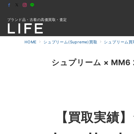
ブランド品・古着の高価買取・査定
HOME
シュプリーム(Supreme)買取
シュプリーム買
初めての方へ
シュプリーム × MM6 24S
検索
お問合せ
【買取実績】