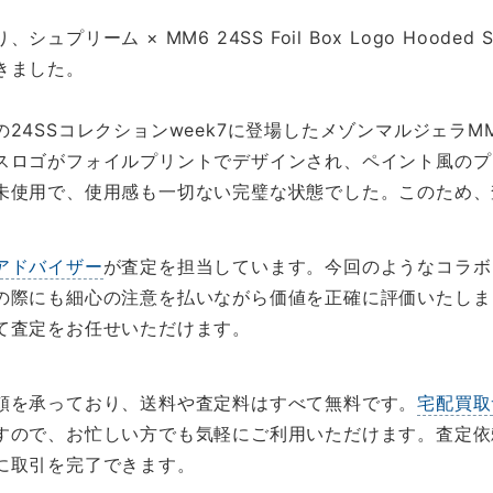
ーム × MM6 24SS Foil Box Logo Hooded 
きました。
24SSコレクションweek7に登場したメゾンマルジェラ
スロゴがフォイルプリントでデザインされ、ペイント風のプ
未使用で、使用感も一切ない完璧な状態でした。このため、
アドバイザー
が査定を担当しています。今回のようなコラボ
の際にも細心の注意を払いながら価値を正確に評価いたしま
て査定をお任せいただけます。
頼を承っており、送料や査定料はすべて無料です。
宅配買取
すので、お忙しい方でも気軽にご利用いただけます。査定依
に取引を完了できます。