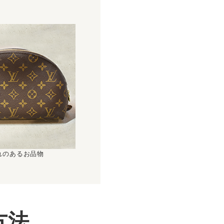
！
れのあるお品物
方法