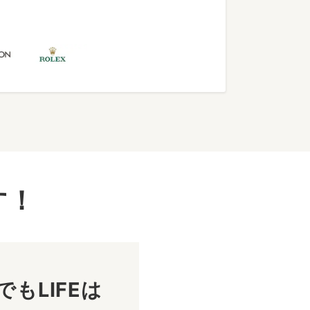
す！
もLIFEは