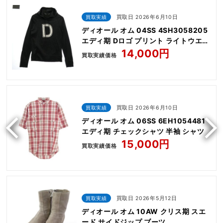
買取実績
買取日 2026年6月10日
ディオール オム 04SS 4SH3058205
エディ期 Dロゴ プリント ライトウエイ
ト コットン プルオーバー パーカー
14,000円
買取実績価格
買取実績
買取日 2026年6月10日
ディオール オム 06SS 6EH1054481
エディ期 チェックシャツ 半袖 シャツ
15,000円
買取実績価格
買取実績
買取日 2026年5月12日
ディオール オム 10AW クリス期 スエ
ード サイドジップ ブーツ