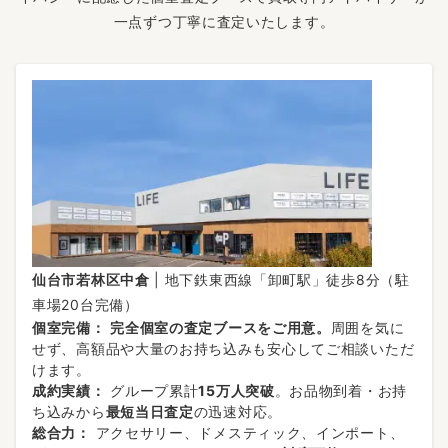
一点ずつ丁寧に査定いたします。
仙台市若林区中倉
| 地下鉄東西線「卸町駅」徒歩8分（駐
車場20台完備）
個室完備：
完全個室の査定ブースをご用意。
周囲を気に
せず、高額品や大量のお持ち込みも安心してご相談いただ
けます。
成約実績：
グループ累計
15万人突破
。お品物到着・お持
ち込みから
最短当日査定
の迅速対応。
総合力：
アクセサリー、ドメスティック、インポート、