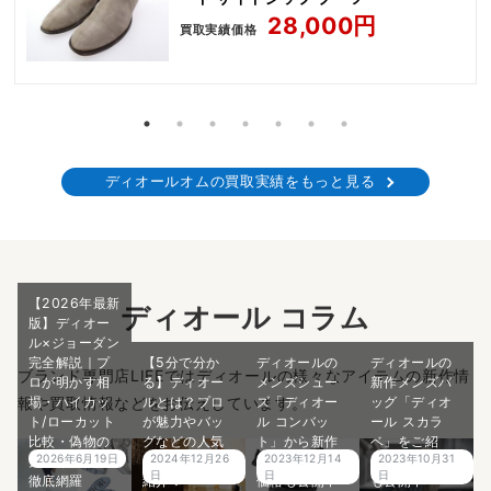
28,000円
買取実績価格
ディオールオムの買取実績をもっと見る
【2026年最新
ディオール コラム
版】ディオー
ル×ジョーダン
完全解説｜プ
【5分で分か
ディオールの
ディオールの
ブランド専門店LIFEではディオールの様々なアイテムの新作情
ロが明かす相
る】ディオー
メンズシュー
新作メンズバ
報や買取情報などをお伝えしています。
場・ハイカッ
ルとは？プロ
ズ「ディオー
ッグ「ディオ
ト/ローカット
が魅力やバッ
ル コンバッ
ール スカラ
比較・偽物の
グなどの人気
ト」から新作
ベ」をご紹
2026年6月19日
2024年12月26
2023年12月14
2023年10月31
見分け方まで
アイテムをご
が登場！買取
介！買取価格
日
日
日
徹底網羅
紹介！
価格も公開中
も公開中