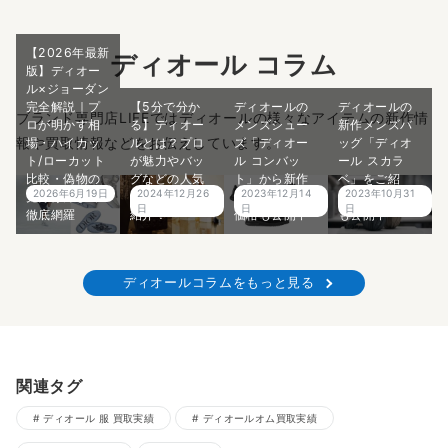
【2026年最新
ディオール コラム
版】ディオー
ル×ジョーダン
完全解説｜プ
【5分で分か
ディオールの
ディオールの
ブランド専門店LIFEではディオールの様々なアイテムの新作情
ロが明かす相
る】ディオー
メンズシュー
新作メンズバ
報や買取情報などをお伝えしています。
場・ハイカッ
ルとは？プロ
ズ「ディオー
ッグ「ディオ
ト/ローカット
が魅力やバッ
ル コンバッ
ール スカラ
比較・偽物の
グなどの人気
ト」から新作
ベ」をご紹
2026年6月19日
2024年12月26
2023年12月14
2023年10月31
見分け方まで
アイテムをご
が登場！買取
介！買取価格
日
日
日
徹底網羅
紹介！
価格も公開中
も公開中
ディオールコラムをもっと見る
関連タグ
ディオール 服 買取実績
ディオールオム買取実績