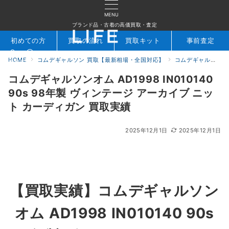
MENU
ブランド品・古着の高価買取・査定
初めての方
買取の流れ
買取キット
事前査定
HOME
コムデギャルソン 買取【最新相場・全国対応】
コムデギャルソン買取実績｜ブランド古着専門店LIFE
検索
お問合せ
コムデギャルソンオム AD1998 IN010140
90s 98年製 ヴィンテージ アーカイブ ニッ
ト カーディガン 買取実績
2025年12月1日
2025年12月1日
【買取実績】
コムデギャルソン
オム AD1998 IN010140 90s