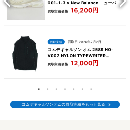
001-1-3 × New Balance ニューバラ
ンス ABZORB アブゾーブ 2010V スニ
16,200円
買取実績価格
ーカー
買取実績
買取日 2026年7月2日
コムデギャルソン オム 25SS HO-
V002 NYLON TYPEWRITER
PULLOVER VEST
12,000円
買取実績価格
コムデギャルソンオムの買取実績をもっと見る