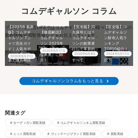
コムデギャルソン コラム
【2025年最新
【完全版】川
【完全版】コ
ブランド専門店LIFEではコムデギャルソンの様々なアイテムの
版】コムデギ
【徹底解説】
久保玲とは？
ムデギャルソ
新作情報や買取情報などをお伝えしています。
ャルソン Tシ
コムデギャル
コムデギャル
ン財布人気ラ
ャツ完全ガイ
ソン 2025年
ソンの創業者
ンキング
ド｜人気モデ
春夏「不確か
にして革新的
TOP10紹介！
2025年6月17日
2025年6月8日
2024年5月11日
ルから選び方
な未来」ご紹
デザイナーの
プロが5分で解
2025年8月21日
まで徹底解説
介！
すべて
説！
コムデギャルソンコラムをもっと見る
関連タグ
カーディガン買取実績
コムデギャルソンオム買取実績
ニット買取実績
ヴィンテージブランド買取実績
買取実績