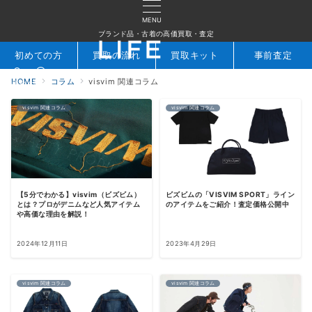
MENU
ブランド品・古着の高価買取・査定
初めての方
買取の流れ
買取キット
事前査定
HOME
コラム
visvim 関連コラム
検索
お問合せ
visvim 関連コラム
visvim 関連コラム
【5分でわかる】visvim（ビズビム）
ビズビムの「VISVIM SPORT」ライン
とは？プロがデニムなど人気アイテム
のアイテムをご紹介！査定価格公開中
や高価な理由を解説！
2024年12月11日
2023年4月29日
visvim 関連コラム
visvim 関連コラム