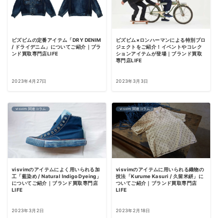
ビズビムの定番アイテム「DRY DENIM
ビズビム×ロンハーマンによる特別プロ
/ ドライデニム」についてご紹介｜ブラ
ジェクトをご紹介！イベントやコレク
ンド買取専門店LIFE
ションアイテムが登場｜ブランド買取
専門店LIFE
2023年4月27日
2023年3月3日
visvim 関連コラム
visvim 関連コラム
visvimのアイテムによく用いられる加
visvimのアイテムに用いられる織物の
工「藍染め / Natural Indigo Dyeing」
技法「Kurume Kasuri / 久留米絣」に
についてご紹介｜ブランド買取専門店
ついてご紹介｜ブランド買取専門店
LIFE
LIFE
2023年3月2日
2023年2月18日