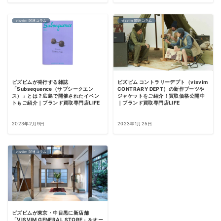
visvim 関連コラム
visvim 関連コラム
ビズビムが発行する雑誌
ビズビム コントラリーデプト（visvim
「Subsequence（サブシークエン
CONTRARY DEPT）の新作ブーツや
ス）」とは？広島で開催されたイベン
ジャケットをご紹介！買取価格公開中
トもご紹介｜ブランド買取専門店LIFE
｜ブランド買取専門店LIFE
2023年2月9日
2023年1月25日
visvim 関連コラム
ビズビムが東京・中目黒に新店舗
「VISVIM GENERAL STORE」をオー