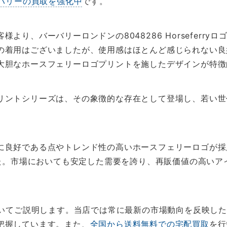
バリーの買取を強化中
です。
より、バーバリーロンドンの8048286 Horseferr
の着用はございましたが、使用感はほとんど感じられない良
大胆なホースフェリーロゴプリントを施したデザインが特徴
リントシリーズは、その象徴的な存在として登場し、若い世
に良好である点やトレンド性の高いホースフェリーロゴが採
た。市場においても安定した需要を誇り、再販価値の高いア
についてご説明します。当店では常に最新の市場動向を反映し
把握しています。また、
全国から送料無料での宅配買取
を行