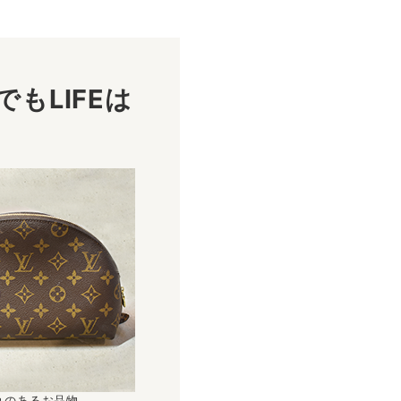
もLIFEは
！
れのあるお品物