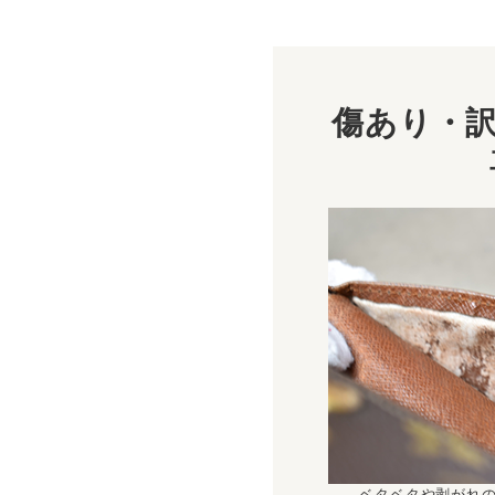
傷あり・訳
ベタベタや剥がれ