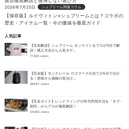
扱店徹底解説と後悔しない選び方
2026年7月25日
シュプリーム関連コラム
【保存版】ルイヴィトン×シュプリームとは？コラボの
歴史・アイテム一覧・今の価値を徹底ガイド
人気記事
【完全解説】シュプリーム オンラインをプロが5分で解
1
説！購入方法から人気モデ...
71339 views
【完全版】モンクレール ロゴマークの全てが5分で分か
2
る！意味から偽物の見分け...
38487 views
【完全ガイド】レッドウィングの年代判別方法を「タグ・
3
刻印」からプロが徹底解説！
34083 views
4