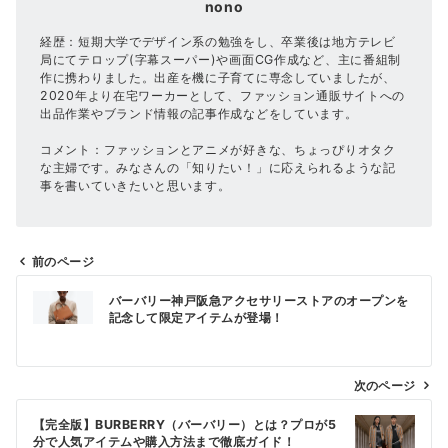
nono
経歴：短期大学でデザイン系の勉強をし、卒業後は地方テレビ
局にてテロップ(字幕スーパー)や画面CG作成など、主に番組制
作に携わりました。出産を機に子育てに専念していましたが、
2020年より在宅ワーカーとして、ファッション通販サイトへの
出品作業やブランド情報の記事作成などをしています。
コメント：ファッションとアニメが好きな、ちょっぴりオタク
な主婦です。みなさんの「知りたい！」に応えられるような記
事を書いていきたいと思います。
前のページ
投
バーバリー神戸阪急アクセサリーストアのオープンを
稿
記念して限定アイテムが登場！
ナ
ビ
次のページ
ゲ
ー
【完全版】BURBERRY（バーバリー）とは？プロが5
分で人気アイテムや購入方法まで徹底ガイド！