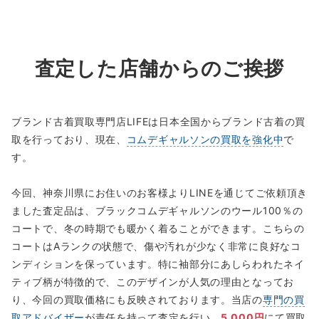
査定した店舗からのご挨拶
ブランド古着買取専門店LIFEは日本全国からブランド古着の買
取を行っており、現在、
コムデギャルソンの買取を強化中
で
す。
今回、神奈川県にお住いのお客様よりLINEを通じてご依頼頂き
ました査定品は、ブラックコムデギャルソンのウール100％の
コートで、冬の時期でも暖かく着ることができます。こちらの
コートはAランクの状態で、傷や汚れが少なく非常に良好なコ
ンディションを保っています。特に袖部分にあしらわれたネイ
ティブ柄が特徴的で、このデザインが人気の理由となってお
り、今回の買取価格にも反映されております。当店の
専門の買
取アドバイザー
が責任を持って査定を行い、
5,000円
にて買取