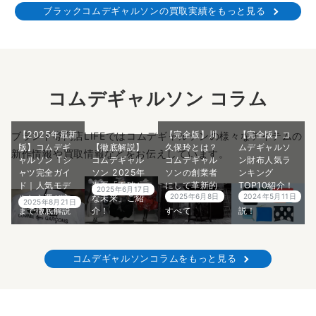
ブラックコムデギャルソンの買取実績をもっと見る
コムデギャルソン コラム
【2025年最新
【完全版】川
【完全版】コ
ブランド専門店LIFEではコムデギャルソンの様々なアイテムの
版】コムデギ
【徹底解説】
久保玲とは？
ムデギャルソ
新作情報や買取情報などをお伝えしています。
ャルソン Tシ
コムデギャル
コムデギャル
ン財布人気ラ
ャツ完全ガイ
ソン 2025年
ソンの創業者
ンキング
ド｜人気モデ
春夏「不確か
にして革新的
TOP10紹介！
2025年6月17日
2025年6月8日
2024年5月11日
ルから選び方
な未来」ご紹
デザイナーの
プロが5分で解
2025年8月21日
まで徹底解説
介！
すべて
説！
コムデギャルソンコラムをもっと見る