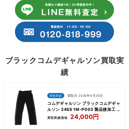
ブラックコムデギャルソン買取実
績
買取実績
買取日 2026年6月25日
コムデギャルソン ブラックコムデギャ
ルソン 24SS 1M-P003 製品後加工 エ
ステルギャバジン サイドジップ パンツ
24,000円
買取実績価格