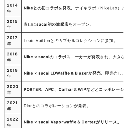
2014
Nikeとの初コラボを発表。
ナイキラボ（NikeLab
年
2015
青山に
sacai初の旗艦店
をオープン。
年
2017
Louis Vuittonとのカプセルコレクションに参加。
年
2018
Nike × sacaiのコラボスニーカーが発表
され、大きな
年
2019
Nike × sacai LDWaffle & Blazerが発売。
即完売し、
年
2020
PORTER、APC、Carhartt WIPなどとコラボレー
年
2021
Diorとのコラボレーションが発表。
年
2022
Nike × sacai Vaporwaffle & Cortezがリリース。
年