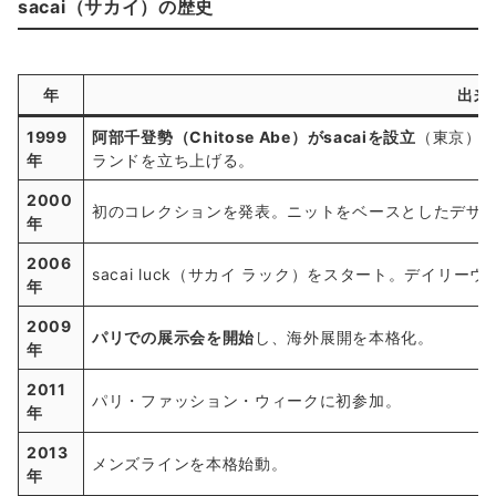
sacai（サカイ）の歴史
年
出来
1999
阿部千登勢（Chitose Abe）がsacaiを設立
（東京）
年
ランドを立ち上げる。
2000
初のコレクションを発表。ニットをベースとしたデザ
年
2006
sacai luck（サカイ ラック）をスタート。デイリ
年
2009
パリでの展示会を開始
し、海外展開を本格化。
年
2011
パリ・ファッション・ウィークに初参加。
年
2013
メンズラインを本格始動。
年