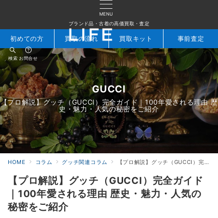
MENU
ブランド品・古着の高価買取・査定
初めての方
買取の流れ
買取キット
事前査定
検索
お問合せ
GUCCI
【プロ解説】グッチ（GUCCI）完全ガイド｜100年愛される理由 歴
史・魅力・人気の秘密をご紹介
HOME
コラム
グッチ関連コラム
【プロ解説】グッチ（GUCCI）完全ガイド｜100年愛される理由 歴史・魅力・人気の秘密をご紹介
【プロ解説】グッチ（GUCCI）完全ガイド
｜100年愛される理由 歴史・魅力・人気の
秘密をご紹介