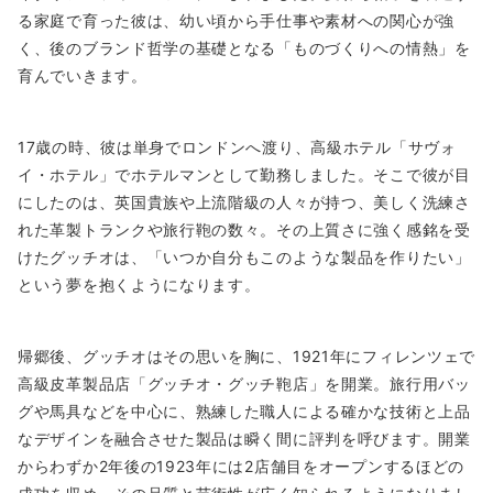
る家庭で育った彼は、幼い頃から手仕事や素材への関心が強
く、後のブランド哲学の基礎となる「ものづくりへの情熱」を
育んでいきます。
17歳の時、彼は単身でロンドンへ渡り、高級ホテル「サヴォ
イ・ホテル」でホテルマンとして勤務しました。そこで彼が目
にしたのは、英国貴族や上流階級の人々が持つ、美しく洗練さ
れた革製トランクや旅行鞄の数々。その上質さに強く感銘を受
けたグッチオは、「いつか自分もこのような製品を作りたい」
という夢を抱くようになります。
帰郷後、グッチオはその思いを胸に、1921年にフィレンツェで
高級皮革製品店「グッチオ・グッチ鞄店」を開業。旅行用バッ
グや馬具などを中心に、熟練した職人による確かな技術と上品
なデザインを融合させた製品は瞬く間に評判を呼びます。開業
からわずか2年後の1923年には2店舗目をオープンするほどの