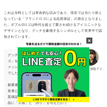
これは当時としては革命的な試みであり、現在では当たり前と
なっている「ブランドロゴによる品質保証」の原点となりまし
た。ダブルGロゴは時代を超えて愛され続けるアイコニックな
デザインとなり、グッチを象徴するシンボルとして世界中で認
知されています。
グッチが世界で初めて「ブランドロ
ゴ」を製品に刻んだという歴史は、フ
ァッション史においても大きな転換点
ブランド買取アド
でした。
バイザー
創業者グッチオ・グッチは、単なる製
造者としてではなく、自らの名前を品
質保証の象徴として掲げることで、製
品に「人格」と「誇り」を与えたので