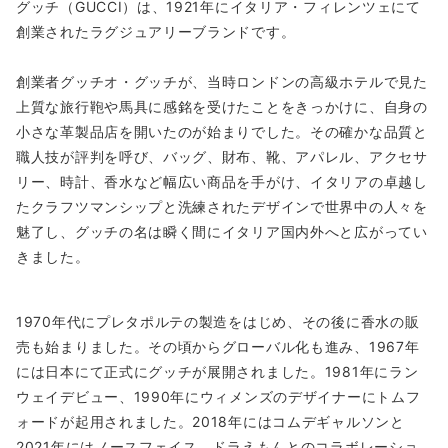
グッチ（GUCCI）は、1921年にイタリア・フィレンツェにて
創業されたラグジュアリーブランドです。
創業者グッチオ・グッチが、当時ロンドンの高級ホテルで見た
上質な旅行鞄や馬具に感銘を受けたことをきっかけに、自身の
小さな革製品店を開いたのが始まりでした。その確かな品質と
職人技が評判を呼び、バッグ、財布、靴、アパレル、アクセサ
リー、時計、香水など幅広い商品を手がけ、イタリアの卓越し
たクラフツマンシップと洗練されたデザインで世界中の人々を
魅了し、グッチの名は瞬く間にイタリア国内外へと広がってい
きました。
1970年代にプレタポルテの製造をはじめ、その後に香水の販
売も始まりました。その頃からグローバル化も進み、1967年
には日本にて正式にグッチが展開されました。1981年にラン
ウェイデビュー、1990年にウィメンズのデザイナーにトムフ
ォードが起用されました。2018年にはコムデギャルソンと
2021年にはノースフェイス、ドラえもんとのコラボレーショ