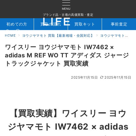
MENU
ブランド品・古着の高価買取・査定
初めての方
買取の流れ
買取キット
事前査定
HOME
ヨウジヤマモト 買取【最新相場・全国対応】
ヨウジヤマモト買取実績｜ブランド古着専門店LIFE
検索
お問合せ
ワイスリー ヨウジヤマモト IW7462 ×
adidas M REF WO TT アディダス ジャージ
トラックジャケット 買取実績
2025年11月15日
2025年11月15日
【買取実績】
ワイスリー ヨウ
ジヤマモト IW7462 × adidas