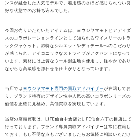
ンスが融合した人気モデルで、着用感のさほど感じられない良
好な状態でのお持ち込みでした。
今回お売りいただいたアイテムは、ヨウジヤマモトとアディダ
スのコラボレーションラインとして知られるワイスリーのトラ
ックジャケット。独特なシルエットやディテールへのこだわり
が感じられ、アイコニックなストライプがアクセントになって
います。素材には上質なウール混生地を使用し、軽やかであり
ながらも高級感を漂わせる仕上がりとなっています。
当店では
ヨウジヤマモト専門の買取アドバイザー
が在籍してお
り、ブランド特有のデザイン性や人気の高いコラボシリーズの
価値を正確に見極め、高価買取を実現しています。
当店の店頭買取は、LIFE仙台中倉店とLIFE仙台六丁の目店にて
行っております。ブランド専属買取アドバイザーは常に在籍し
ており、もし不明な点もございましたらお気軽に相談いただけ