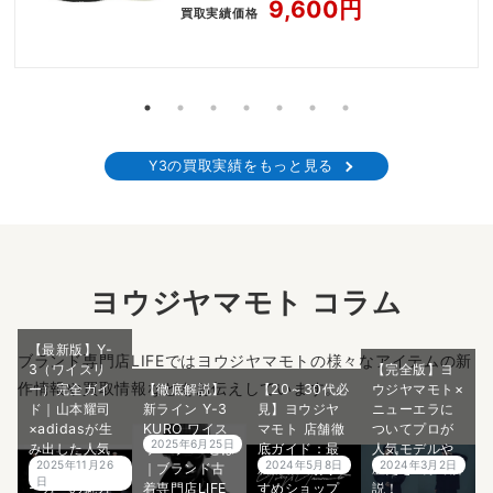
Tennis Black Orbit Grey
9,600円
買取実績価格
Y3の買取実績をもっと見る
ヨウジヤマモト コラム
【最新版】Y-
ブランド専門店LIFEではヨウジヤマモトの様々なアイテムの新
3（ワイスリ
【完全版】ヨ
作情報や買取情報などをお伝えしています。
ー）完全ガイ
【徹底解説】
【20～30代必
ウジヤマモト×
ド｜山本耀司
新ライン Y-3
見】ヨウジヤ
ニューエラに
×adidasが生
KURO ワイス
マモト 店舗徹
ついてプロが
2025年6月25日
み出した人気
リー クロ とは
底ガイド：最
人気モデルや
2025年11月26
2024年5月8日
2024年3月2日
モデル・スニ
｜ブランド古
新情報＆おす
歴史を5分で解
日
ーカーの魅力
着専門店LIFE
すめショップ
説！