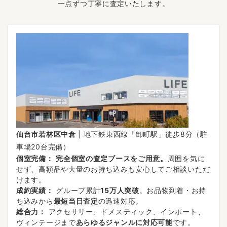
一点ずつ丁寧に査定いたします。
仙台市若林区中倉
| 地下鉄東西線「卸町駅」徒歩8分（駐
車場20台完備）
個室完備：
完全個室の査定ブースをご用意。
周囲を気に
せず、高額品や大量のお持ち込みも安心してご相談いただ
けます。
成約実績：
グループ累計
15万人突破
。お品物到着・お持
ち込みから
最短当日査定
の迅速対応。
総合力：
アクセサリー、ドメスティック、インポート、
ヴィンテージまで
あらゆるジャンルに対応可能
です。