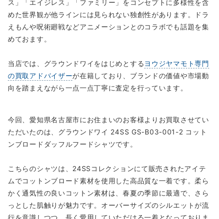
ス」「エイジレス」「ファミリー」をコンセプトに多様性を含
めた世界観が他ラインには見られない独創性があります。ドラ
えもんや呪術廻戦などアニメーションとのコラボでも話題を集
めておます。
当店では、グラウンドワイをはじめとする
ヨウジヤマモト専門
の買取アドバイザー
が在籍しており、ブランドの価値や市場動
向を踏まえながら一点一点丁寧に査定を行っています。
今回、愛知県名古屋市にお住まいのお客様よりお買取させてい
ただいたのは、グラウンドワイ 24SS GS-B03-001-2 コット
ンブロードダッフルフードシャツです。
こちらのシャツは、24SSコレクションにて販売されたアイテ
ムでコットンブロード素材を使用した高品質な一着です。柔ら
かく通気性の良いコットン素材は、春夏の季節に最適で、さら
っとした肌触りが魅力です。オーバーサイズのシルエットが流
行を意識しつつ、長く愛用していただける一着となっておりま