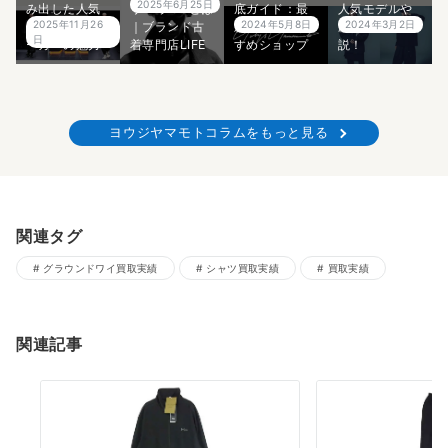
2025年6月25日
み出した人気
リー クロ とは
底ガイド：最
人気モデルや
2025年11月26
2024年5月8日
2024年3月2日
モデル・スニ
｜ブランド古
新情報＆おす
歴史を5分で解
日
ーカーの魅力
着専門店LIFE
すめショップ
説！
ヨウジヤマモトコラムをもっと見る
関連タグ
グラウンドワイ買取実績
シャツ買取実績
買取実績
関連記事