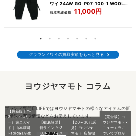
ワイ 24AW GO-P07-100-1 WOOL
GABARDINE STANDARD RIBBED
11,000円
買取実績価格
HEM CARGO
グラウンドワイの買取実績をもっと見る
ヨウジヤマモト コラム
ブランド専門店LIFEではヨウジヤマモトの様々なアイテムの新
【最新版】Y-
作情報や買取情報などをお伝えしています。
3（ワイスリ
【完全版】ヨ
ー）完全ガイ
【徹底解説】
【20～30代必
ウジヤマモト×
ド｜山本耀司
新ライン Y-3
見】ヨウジヤ
ニューエラに
×adidasが生
KURO ワイス
マモト 店舗徹
ついてプロが