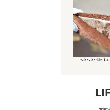
ベタベタや剥がれ
L
買取