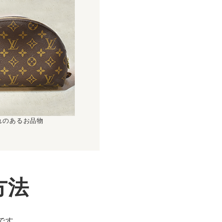
れのあるお品物
方法
です。