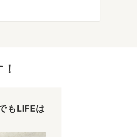
す！
もLIFEは
！