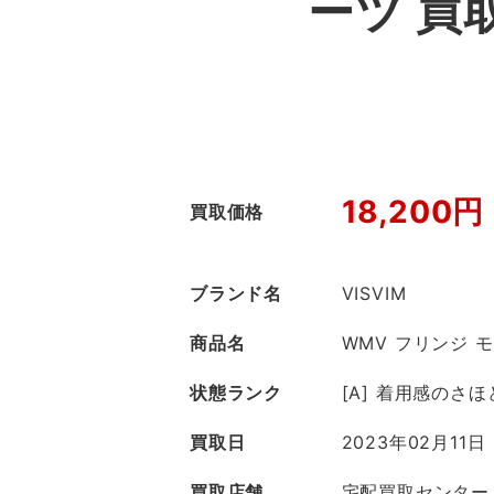
ーツ 買
18,200円
買取価格
ブランド名
VISVIM
商品名
WMV フリンジ 
状態ランク
[A] 着用感のさ
買取日
2023年02月11日
買取店舗
宅配買取センター