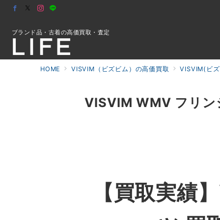
ブランド品・古着の高価買取・査定
HOME
VISVIM（ビズビム）の高価買取
VISVIM(
初めての方へ
VISVIM WMV フ
検索
お問合せ
【買取実績】V