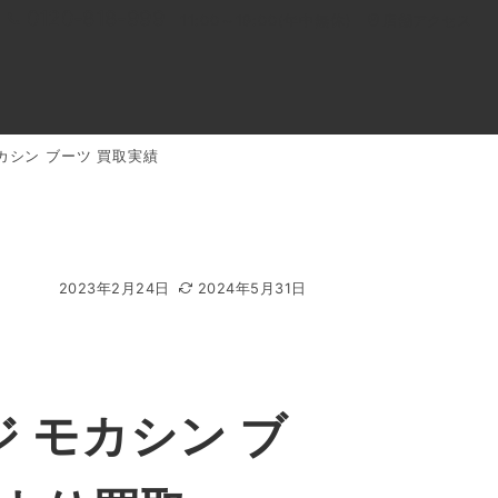
0120-818-999
11:00～19:00(年中無休)
店舗アクセス
 モカシン ブーツ 買取実績
ル
よくあるご質問
BLOG
買取キャンペーン
2023年2月24日
2024年5月31日
ジ モカシン ブ