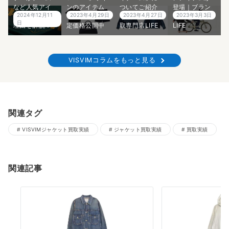
など人気アイ
ンのアイテム
ついてご紹介
登場｜ブラン
2024年12月11
2023年4月29日
2023年4月27日
2023年3月3日
テムや高価な
をご紹介！査
｜ブランド買
ド買取専門店
日
理由を解説！
定価格公開中
取専門店LIFE
LIFE
VISVIMコラムをもっと見る
関連タグ
VISVIMジャケット買取実績
ジャケット買取実績
買取実績
関連記事