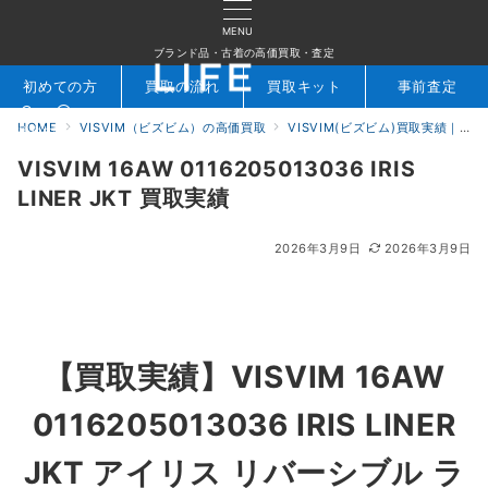
MENU
ブランド品・古着の高価買取・査定
初めての方
買取の流れ
買取キット
事前査定
HOME
VISVIM（ビズビム）の高価買取
VISVIM(ビズビム)買取実績｜ブランド古着専門店LIFE
検索
お問合せ
VISVIM 16AW 0116205013036 IRIS
LINER JKT 買取実績
2026年3月9日
2026年3月9日
【買取実績】
VISVIM 16AW
0116205013036 IRIS LINER
JKT アイリス リバーシブル ラ