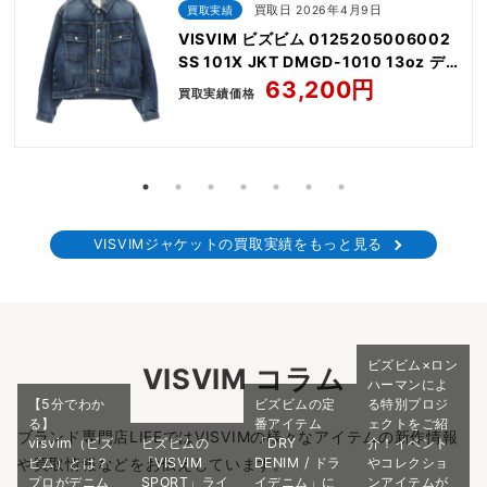
買取実績
買取日 2026年4月9日
VISVIM ビズビム 0125205006002
SS 101X JKT DMGD-1010 13oz デ
ニム ジャケット
63,200円
買取実績価格
VISVIMジャケットの買取実績をもっと見る
ビズビム×ロン
VISVIM コラム
ハーマンによ
【5分でわか
ビズビムの定
る特別プロジ
る】
番アイテム
ェクトをご紹
ブランド専門店LIFEではVISVIMの様々なアイテムの新作情報
visvim（ビズ
ビズビムの
「DRY
介！イベント
や買取情報などをお伝えしています。
ビム）とは？
「VISVIM
DENIM / ドラ
やコレクショ
プロがデニム
SPORT」ライ
イデニム」に
ンアイテムが