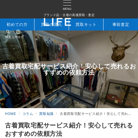
MENU
ブランド品・古着の高価買取・査定
初めての方
買取の流れ
買取キット
事前査定
検索
お問合せ
古着買取宅配サービス紹介！安心して売れるお
すすめの依頼方法
HOME
コラム
買取知識
古着買取宅配サービス紹介！安心して売れるおすすめの依頼方法
古着買取宅配サービス紹介！安心して売れる
おすすめの依頼方法