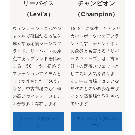
リーバイス
チャンピオン
（Levi’s）
（Champion）
ヴィンテージデニムのジ
1919年に誕生したアメリ
ャンルで確固たる地位を
カのスポーツウェアブラ
確立する老舗ジーンズブ
ンドです。チャンピオン
ランド。リーバイスの原
の象徴とも言える「リバ
点でありブランドを代表
ースウィーブ」は、古着
する「501」や、初めて
好きの定番スウェットと
ファッションアイテムと
して高い人気を誇りま
して制作された「505」
す。中古市場ではレアな
など、中古市場でも価値
年代のものや希少なデザ
の高いヴィンテージモデ
インが高相場で取引され
ルが数多く存在します。
ています。
リーバイス買取ペー
チャンピオン買取ペ
ジ
ージ