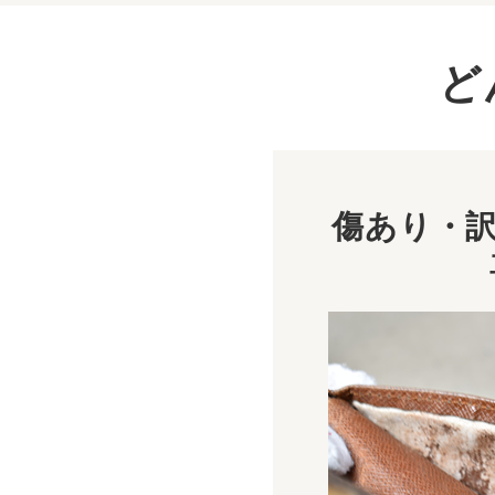
ど
傷あり・訳