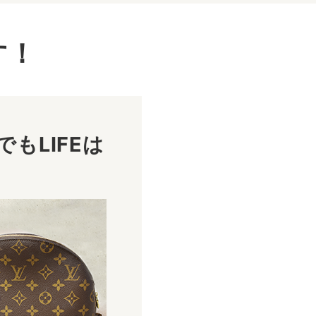
す！
もLIFEは
！