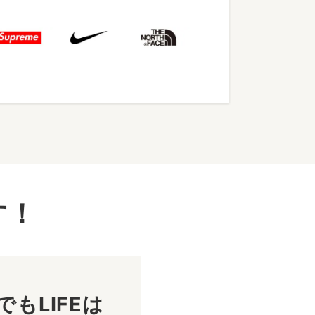
す！
もLIFEは