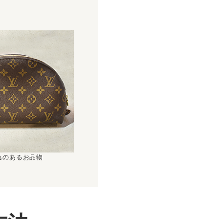
！
れのあるお品物