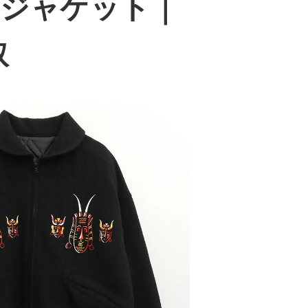
ィ ジャケット
｜
取