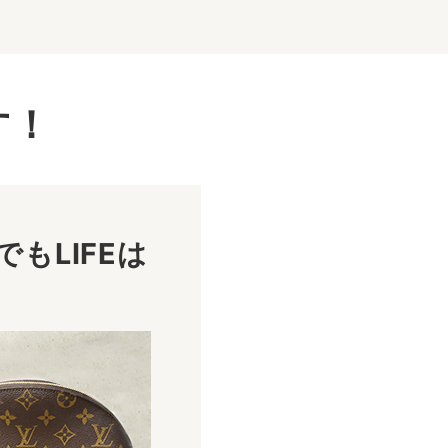
す！
もLIFEは
！