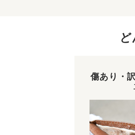
ど
傷あり・訳