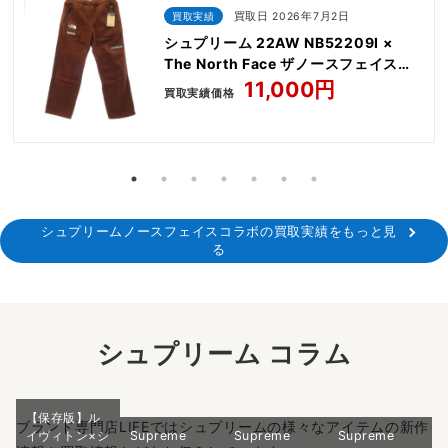
買取実績
買取日 2026年7月2日
シュプリーム 22AW NB52209I ×
The North Face ザノースフェイス
Steep Tech Fleece Pant
11,000円
買取実績価格
シュプリームノースフェイスコラボの買取実績をもっと見
る
シュプリーム コラム
【保存版】ル
ブランド専門店LIFEではシュプリームの様々なアイテムの新作
イヴィトン×シ
Supreme
Supreme
Supreme