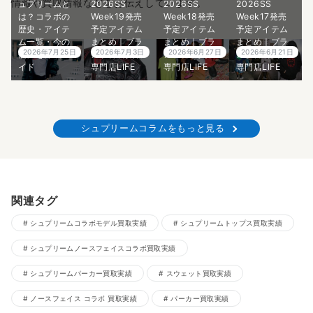
情報や買取情報などをお伝えしています。
ュプリームと
2026SS
2026SS
2026SS
は？コラボの
Week19発売
Week18発売
Week17発売
歴史・アイテ
予定アイテム
予定アイテム
予定アイテム
ム一覧・今の
まとめ｜ブラ
まとめ｜ブラ
まとめ｜ブラ
2026年7月25日
2026年7月3日
2026年6月27日
2026年6月21日
価値を徹底ガ
ンド古着買取
ンド古着買取
ンド古着買取
イド
専門店LIFE
専門店LIFE
専門店LIFE
シュプリームコラムをもっと見る
関連タグ
シュプリームコラボモデル買取実績
シュプリームトップス買取実績
シュプリームノースフェイスコラボ買取実績
シュプリームパーカー買取実績
スウェット買取実績
ノースフェイス コラボ 買取実績
パーカー買取実績