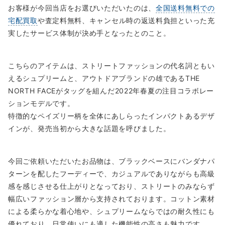
お客様が今回当店をお選びいただいたのは、
全国送料無料での
宅配買取
や査定料無料、キャンセル時の返送料負担といった充
実したサービス体制が決め手となったとのこと。
こちらのアイテムは、ストリートファッションの代名詞ともい
えるシュプリームと、アウトドアブランドの雄であるTHE
NORTH FACEがタッグを組んだ2022年春夏の注目コラボレー
ションモデルです。
特徴的なペイズリー柄を全体にあしらったインパクトあるデザ
インが、発売当初から大きな話題を呼びました。
今回ご依頼いただいたお品物は、ブラックベースにバンダナパ
ターンを配したフーディーで、カジュアルでありながらも高級
感を感じさせる仕上がりとなっており、ストリートのみならず
幅広いファッション層から支持されております。コットン素材
による柔らかな着心地や、シュプリームならではの耐久性にも
優れており、日常使いにも適した機能性の高さも魅力です。