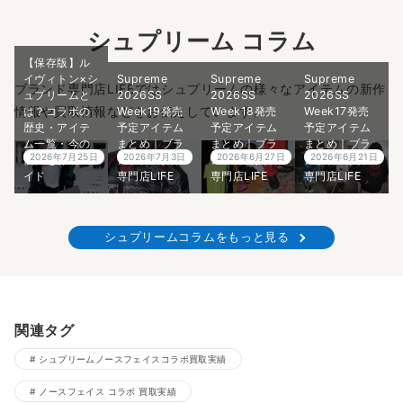
シュプリーム コラム
【保存版】ル
イヴィトン×シ
Supreme
Supreme
Supreme
ブランド専門店LIFEではシュプリームの様々なアイテムの新作
ュプリームと
2026SS
2026SS
2026SS
情報や買取情報などをお伝えしています。
は？コラボの
Week19発売
Week18発売
Week17発売
歴史・アイテ
予定アイテム
予定アイテム
予定アイテム
ム一覧・今の
まとめ｜ブラ
まとめ｜ブラ
まとめ｜ブラ
2026年7月25日
2026年7月3日
2026年6月27日
2026年6月21日
価値を徹底ガ
ンド古着買取
ンド古着買取
ンド古着買取
イド
専門店LIFE
専門店LIFE
専門店LIFE
シュプリームコラムをもっと見る
関連タグ
シュプリームノースフェイスコラボ買取実績
ノースフェイス コラボ 買取実績