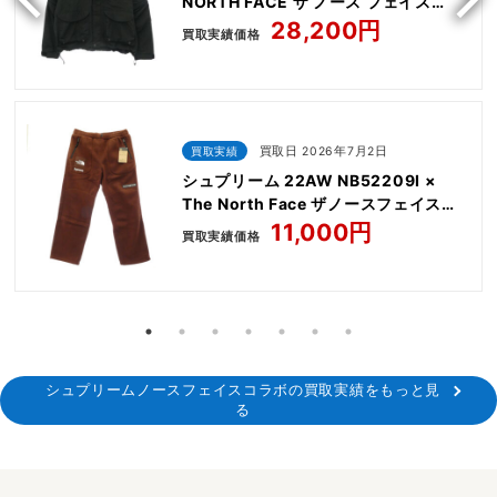
NORTH FACE ザ ノース フェイス
Trekking Convertible Jacket
28,200円
買取実績価格
買取実績
買取日 2026年7月2日
シュプリーム 22AW NB52209I ×
The North Face ザノースフェイス
Steep Tech Fleece Pant
11,000円
買取実績価格
シュプリームノースフェイスコラボの買取実績をもっと見
る