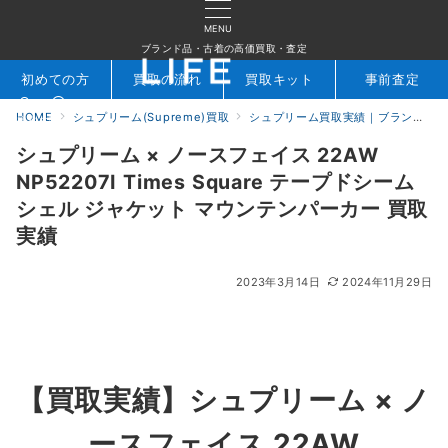
MENU
ブランド品・古着の高価買取・査定
初めての方
買取の流れ
買取キット
事前査定
HOME
シュプリーム(Supreme)買取
シュプリーム買取実績｜ブランド専門店LIFE
検索
お問合せ
シュプリーム × ノースフェイス 22AW
NP52207I Times Square テープドシーム
シェル ジャケット マウンテンパーカー 買取
実績
2023年3月14日
2024年11月29日
【買取実績】シュプリーム ×
ノ
ースフェイス
22AW