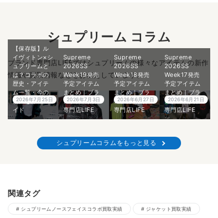
シュプリーム コラム
【保存版】ル
イヴィトン×シ
Supreme
Supreme
Supreme
ブランド専門店LIFEではシュプリームの様々なアイテムの新作
ュプリームと
2026SS
2026SS
2026SS
情報や買取情報などをお伝えしています。
は？コラボの
Week19発売
Week18発売
Week17発売
歴史・アイテ
予定アイテム
予定アイテム
予定アイテム
ム一覧・今の
まとめ｜ブラ
まとめ｜ブラ
まとめ｜ブラ
2026年7月25日
2026年7月3日
2026年6月27日
2026年6月21日
価値を徹底ガ
ンド古着買取
ンド古着買取
ンド古着買取
イド
専門店LIFE
専門店LIFE
専門店LIFE
シュプリームコラムをもっと見る
関連タグ
シュプリームノースフェイスコラボ買取実績
ジャケット買取実績