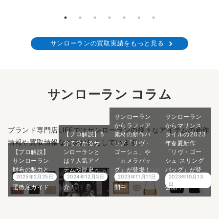
サンローランの買取実績をもっと見る
サンローラン コラム
サンローラン
サンローラン
からラフィア
からマリンス
ブランド専門店LIFEではサンローランの様々なアイテムの新作
【プロ解説】5
素材の新作バ
タイルの2023
情報や買取情報などをお伝えしています。
分で分かるサ
ッグ「リヴ・
年春夏新作
【プロ解説】
ンローランと
ゴーシュ」や
「リヴ・ゴー
サンローラン
は？人気アイ
「カメラバッ
シュ スリング
財布の魅力と
テムや歴史・
グ」が登場！
バッグ」が登
2025年2月25日
2024年12月3日
2023年11月11日
2023年10月13
人気モデル15
魅力をご紹
買取価格も公
場！買取価格
日
選徹底ガイド
介！
開中
公開中