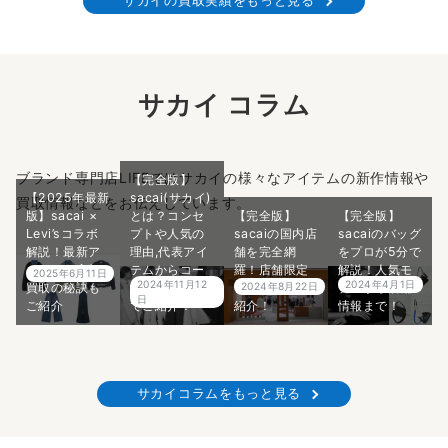
サカイの買取実績をもっと見る
サカイ コラム
ブランド専門店LIFEではサカイの様々なアイテムの新作情報や
【完全版】
【2025年最新
sacai(サカイ)
買取情報などをお伝えしています。
版】sacai ×
とは？コンセ
【完全版】
【完全版】
Levi’sコラボ
プトや人気の
sacaiの国内店
sacaiのバッグ
解説！最新ア
理由,代表アイ
舗を完全網
をプロが5分で
イテムの高額
テムからコー
羅！店舗限定
解説！人気モ
2025年6月11日
2024年4月1日
2024年11月12
買取の秘訣も
ディネートま
アイテムもご
デルから店舗
2024年8月22日
日
ご紹介
でご紹介！
紹介！
情報まで！
サカイコラムをもっと見る