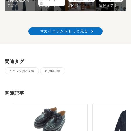
買取の秘訣も
ディネートま
アイテムもご
デルから店舗
日
ご紹介
でご紹介！
紹介！
情報まで！
サカイコラムをもっと見る
関連タグ
パンツ買取実績
買取実績
関連記事