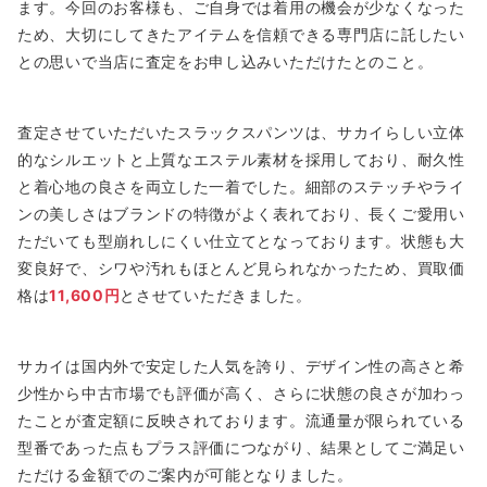
ます。今回のお客様も、ご自身では着用の機会が少なくなった
ため、大切にしてきたアイテムを信頼できる専門店に託したい
との思いで当店に査定をお申し込みいただけたとのこと。
査定させていただいたスラックスパンツは、サカイらしい立体
的なシルエットと上質なエステル素材を採用しており、耐久性
と着心地の良さを両立した一着でした。細部のステッチやライ
ンの美しさはブランドの特徴がよく表れており、長くご愛用い
ただいても型崩れしにくい仕立てとなっております。状態も大
変良好で、シワや汚れもほとんど見られなかったため、買取価
格は
11,600円
とさせていただきました。
サカイは国内外で安定した人気を誇り、デザイン性の高さと希
少性から中古市場でも評価が高く、さらに状態の良さが加わっ
たことが査定額に反映されております。流通量が限られている
型番であった点もプラス評価につながり、結果としてご満足い
ただける金額でのご案内が可能となりました。