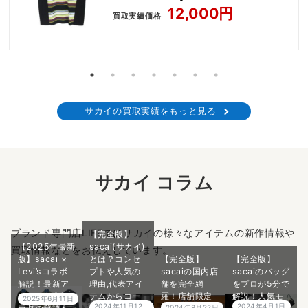
12,000円
買取実績価格
サカイの買取実績をもっと見る
サカイ コラム
ブランド専門店LIFEではサカイの様々なアイテムの新作情報や
【完全版】
【2025年最新
sacai(サカイ)
買取情報などをお伝えしています。
版】sacai ×
とは？コンセ
【完全版】
【完全版】
Levi’sコラボ
プトや人気の
sacaiの国内店
sacaiのバッグ
解説！最新ア
理由,代表アイ
舗を完全網
をプロが5分で
イテムの高額
テムからコー
羅！店舗限定
解説！人気モ
2025年6月11日
2024年4月1日
2024年11月12
2024年8月22日