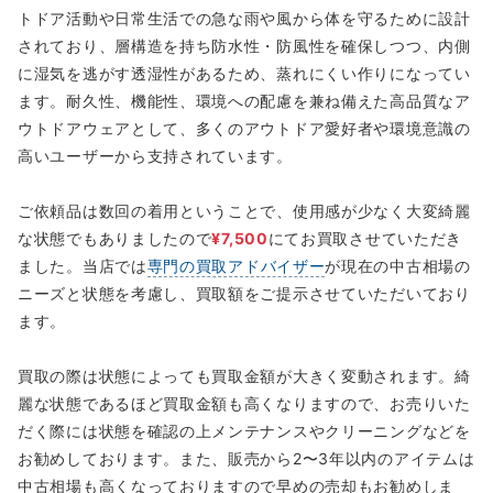
トドア活動や日常生活での急な雨や風から体を守るために設計
されており、層構造を持ち防水性・防風性を確保しつつ、内側
に湿気を逃がす透湿性があるため、蒸れにくい作りになってい
ます。耐久性、機能性、環境への配慮を兼ね備えた高品質なア
ウトドアウェアとして、多くのアウトドア愛好者や環境意識の
高いユーザーから支持されています。
ご依頼品は数回の着用ということで、使用感が少なく大変綺麗
な状態でもありましたので
¥7,500
にてお買取させていただき
ました。当店では
専門の買取アドバイザー
が現在の中古相場の
ニーズと状態を考慮し、買取額をご提示させていただいており
ます。
買取の際は状態によっても買取金額が大きく変動されます。綺
麗な状態であるほど買取金額も高くなりますので、お売りいた
だく際には状態を確認の上メンテナンスやクリーニングなどを
お勧めしております。また、販売から2〜3年以内のアイテムは
中古相場も高くなっておりますので早めの売却もお勧めしま