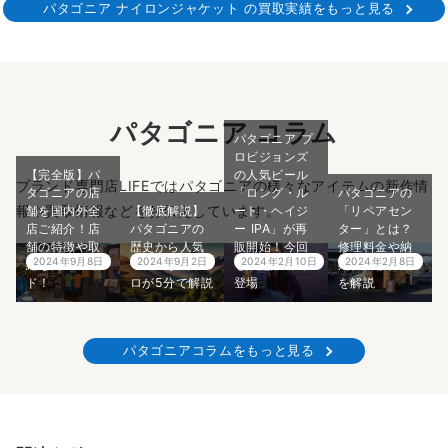
パタゴニア ナイロンジャケット の買取実績をもっと見る
パタゴニア コラム
パタゴニア プ
ロビジョンズ
【完全版】パ
の人気ビール
ブランド専門店LIFEではパタゴニアの様々なアイテムの新作情
タゴニアの店
「ロング・ル
パタゴニアの
報や買取情報などをお伝えしています。
舗を国内外全
【徹底解説】
ート・ヘイジ
「リペアセン
店ご紹介！店
パタゴニアの
ー IPA」が再
ター」とは？
舗の特徴や取
歴史から人気
販開始！今回
修理料金や納
2024年9月8日
2024年9月2日
2024年2月10日
2024年2月8日
組も完全ガイ
モデルまでプ
も限定醸造で
期、依頼方法
ド！
ロが5分で解説
登場
を解説
パタゴニアコラムをもっと見る