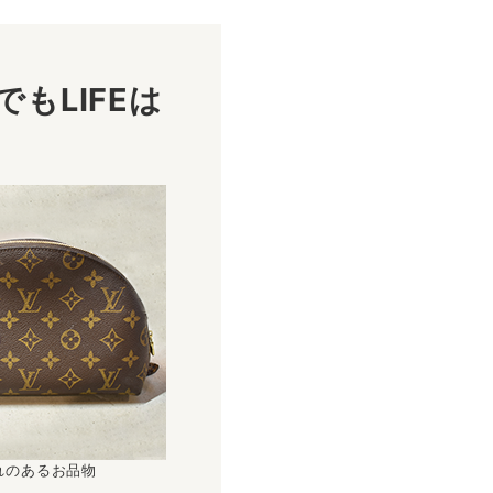
もLIFEは
！
れのあるお品物