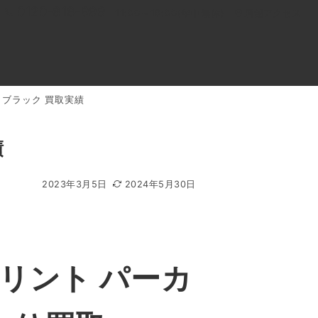
0120-818-999
11:00～19:00(年中無休)
店舗アクセス
 ブラック 買取実績
ル
よくあるご質問
BLOG
買取キャンペーン
績
2023年3月5日
2024年5月30日
リント パーカ