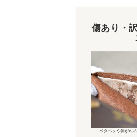
傷あり・訳
ベタベタや剥がれ