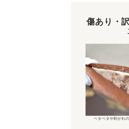
傷あり・訳
ベタベタや剥がれ