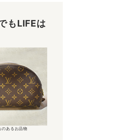
もLIFEは
！
れのあるお品物