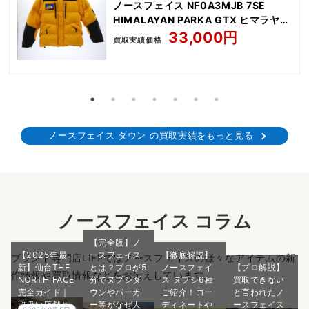
ノースフェイス NF0A3MJB 7SE
HIMALAYAN PARKA GTX ヒマラヤン
パーカー GORE-TEX
33,000円
買取実績価格
ノースフェイス ダウン の買取実績をもっと見る
ノースフェイス コラム
【完全版】ノ
【2025年最
ースフェイス
【徹底解説】
ブランド専門店LIFEではノースフェイスの様々なアイテムの新
新】仙台THE
とは？プロが5
ノースフェイ
【プロ解説】
作情報や買取情報などをお伝えしています。
NORTH FACE
分でヌプシダ
ス ヌプシ6種
買取できない
完全ガイド｜
ウンやパーカ
ご紹介！コー
と言われたノ
取扱い店舗と
ー等がなぜ人
ディネートや
ースフェイス