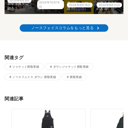
2025年9月5日
2024年10月16
買取情報をご
気なのかご紹
選び方もご解
を高く売る2つ
2024年9月19日
2024年9月11日
日
紹介！
介！
説！
の方法！
ノースフェイスコラムをもっと見る
関連タグ
ジャケット買取実績
ダウンジャケット買取実績
ノースフェイス ダウン 買取実績
買取実績
関連記事