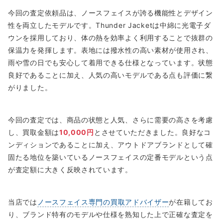
今回の査定依頼品は、ノースフェイスが誇る機能性とデザイン
性を両立したモデルです。Thunder Jacketは中綿に光電子ダ
ウンを採用しており、体の熱を効率よく利用することで抜群の
保温力を発揮します。表地には撥水性の高い素材が使用され、
雨や雪の日でも安心して着用できる仕様となっています。状態
良好であることに加え、人気の高いモデルである点も評価に繋
がりました。
今回の査定では、商品の状態と人気、さらに需要の高さを考慮
し、買取金額は
10,000円
とさせていただきました。良好なコ
ンディションであることに加え、アウトドアブランドとして確
固たる地位を築いているノースフェイスの定番モデルという点
が査定額に大きく反映されています。
当店では
ノースフェイス専門の買取アドバイザー
が在籍してお
り、ブランド特有のモデルや仕様を熟知した上で正確な査定を