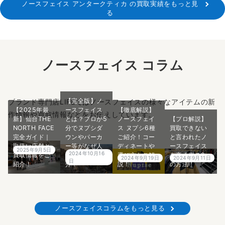
ノースフェイス アンタークティカ の買取実績をもっと見
る
ノースフェイス コラム
【完全版】ノ
ブランド専門店LIFEではノースフェイスの様々なアイテムの新
【2025年最
ースフェイス
【徹底解説】
作情報や買取情報などをお伝えしています。
新】仙台THE
とは？プロが5
ノースフェイ
【プロ解説】
NORTH FACE
分でヌプシダ
ス ヌプシ6種
買取できない
完全ガイド｜
ウンやパーカ
ご紹介！コー
と言われたノ
取扱い店舗と
ー等がなぜ人
ディネートや
ースフェイス
2025年9月5日
2024年10月16
買取情報をご
気なのかご紹
選び方もご解
を高く売る2つ
2024年9月19日
2024年9月11日
日
紹介！
介！
説！
の方法！
ノースフェイスコラムをもっと見る