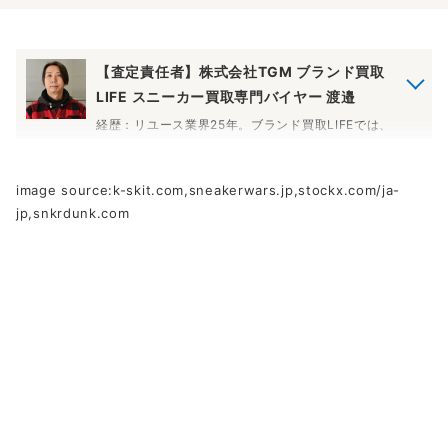
【査定責任者】株式会社TGM ブランド買取
LIFE スニーカー買取専門バイヤー 渡邉
経歴：リユース業界25年。ブランド買取LIFEでは、
入社以来、スニーカーの査定を担当しています。話
題性の高い新作が高頻度でリリースされ、定価以上
で取引される商品が多い点が、スニーカー査定の面
image source:k-skit.com,sneakerwars.jp,stockx.com/ja-
白い部分です。相場変動の大きい新作モデルから希
jp,snkrdunk.com
少なヴィンテージスニーカーまで、これまでの査定
経験と相場データを踏まえて、1点ずつ丁寧に買取価
格をお付けしています。
査定責任者について