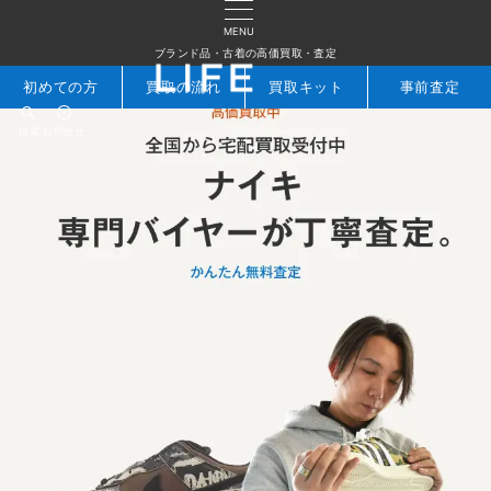
MENU
ブランド品・古着の高価買取・査定
初めての方
買取の流れ
買取キット
事前査定
検索
お問合せ