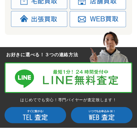
茹で上がったロブスターをイメージしたユニークなモデルで
す。全体をくすんだ赤で統一し、インナーにはテーブルクロス
をモチーフにしたチェック柄を採用しています。
～100,000円買取
お好きに選べる！３つの連絡方法
ナイキ ダンク × TRAVIS SCOTT
SB DUNK LOW PRM QS
CT5053 001
アッパーにペイズリー柄を採用し、異なる色のスウォッシュを
それぞれ内側・外側に配置した、トラビヴィス・スコットらし
いセンスが光るコラボアイテムです。
はじめてでも安心！専門バイヤーが査定致します！
～150,000円買取