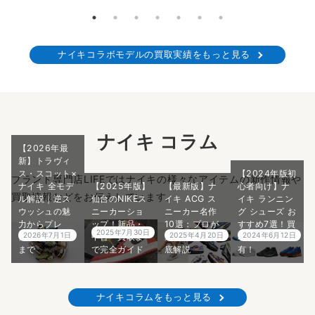
ナイキコラボモデルの買取実績をもっと見る
ナイキ コラム
【2026年最
新】トラヴィ
ス・スコット×
【2024年版初
ブランド専門店LIFEではナイキの様々なアイテムの新作情報や
ナイキ 全モデ
【2025年版】
【最新版】ナ
心者向け】ナ
買取情報などをお伝えしています。
ル解説｜逆ス
仙台のNIKEス
イキ ACG ス
イキ ランニン
ウッシュの魅
ニーカーショ
ニーカー名作
グ シューズ お
力からプレ
ップ！新品・
10選：プロが
すすめ7選！買
2025年7月30日
2026年7月1日
2025年4月20日
2024年6月12日
値・偽物対策
中古・買取ま
選ぶ名品を徹
取価格紹介
まで
で完全ガイド
底解説
有！
ナイキコラムをもっと見る