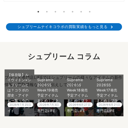
シュプリームナイキコラボの買取実績をもっと見る
シュプリーム コラム
【保存版】ル
ブランド専門店LIFEではシュプリームの様々なアイテムの新作
イヴィトン×シ
Supreme
Supreme
Supreme
情報や買取情報などをお伝えしています。
ュプリームと
2026SS
2026SS
2026SS
は？コラボの
Week19発売
Week18発売
Week17発売
歴史・アイテ
予定アイテム
予定アイテム
予定アイテム
ム一覧・今の
まとめ｜ブラ
まとめ｜ブラ
まとめ｜ブラ
2026年7月25日
2026年7月3日
2026年6月27日
2026年6月21日
価値を徹底ガ
ンド古着買取
ンド古着買取
ンド古着買取
イド
専門店LIFE
専門店LIFE
専門店LIFE