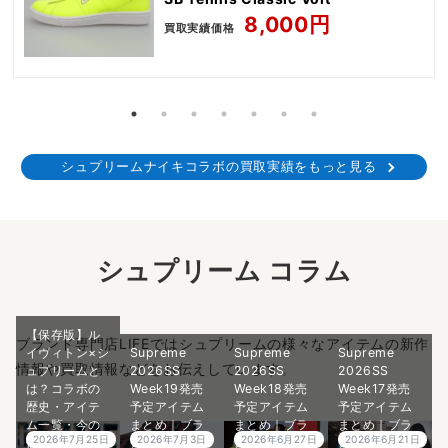
8,000円
買取実績価格
シュプリームナイキコラボの買取実績をもっと見る
シュプリーム コラム
【保存版】ル
ブランド専門店LIFEではシュプリームの様々なアイテムの新作
イヴィトン×シ
Supreme
Supreme
Supreme
情報や買取情報などをお伝えしています。
ュプリームと
2026SS
2026SS
2026SS
は？コラボの
Week19発売
Week18発売
Week17発売
歴史・アイテ
予定アイテム
予定アイテム
予定アイテム
ム一覧・今の
まとめ｜ブラ
まとめ｜ブラ
まとめ｜ブラ
2026年7月25日
2026年7月3日
2026年6月27日
2026年6月21日
価値を徹底ガ
ンド古着買取
ンド古着買取
ンド古着買取