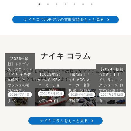
ナイキコラボモデルの買取実績をもっと見る
ナイキ コラム
【2026年最
新】トラヴィ
ス・スコット×
【2024年版初
ブランド専門店LIFEではナイキの様々なアイテムの新作情報や
ナイキ 全モデ
【2025年版】
【最新版】ナ
心者向け】ナ
買取情報などをお伝えしています。
ル解説｜逆ス
仙台のNIKEス
イキ ACG ス
イキ ランニン
ウッシュの魅
ニーカーショ
ニーカー名作
グ シューズ お
力からプレ
ップ！新品・
10選：プロが
すすめ7選！買
2025年7月30日
2026年7月1日
2025年4月20日
2024年6月12日
値・偽物対策
中古・買取ま
選ぶ名品を徹
取価格紹介
まで
で完全ガイド
底解説
有！
ナイキコラムをもっと見る