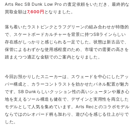
Arts Rec SB Dunk Low Pro の査定依頼をいただき、最終的な
買取金額は
7,600円
となりました。
落ち着いたラストピンクとラフグリーンの組み合わせが特徴的
で、スケートボードカルチャーを背景に持つSBラインらしい
存在感がしっかりと感じられる一足でした。状態は新古品で、
保管によるわずかな使用感程度のため、市場での需要の高さを
踏まえつつ適正な金額でのご案内となりました。
今回お預かりしたスニーカーは、スウェードを中心にしたアッ
パー構成と、カラーコントラストを効かせたパネル配置が魅力
です。SB Dunkらしいクッション性の高いシュータンや履き心
地を支えるソール構造も健在で、デザインと実用性を両立した
モデルとして人気を集めています。Arts Recとのコラボモデル
ならではのレオパード柄も加わり、遊び心を感じる仕上がりで
した。