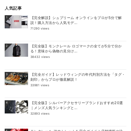
人気記事
【完全解説】シュプリーム オンラインをプロが5分で解
1
説！購入方法から人気モデ...
71290 views
【完全版】モンクレール ロゴマークの全てが5分で分か
2
る！意味から偽物の見分け...
38432 views
【完全ガイド】レッドウィングの年代判別方法を「タグ・
3
刻印」からプロが徹底解説！
33981 views
【完全版】シルバーアクセサリーブランドおすすめ20選
4
｜メンズ人気ランキングと...
32893 views
5