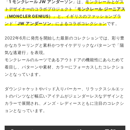
「
1 モンクレール JW アンダーソン
」は、
モンクレールとゲス
トデザイナーのコラボプロジェクト「
モンクレール ジーニアス
（MONCLER GENIUS）
」と、イギリスのファッションブラ
ンド「
JW アンダーソン
」によるコラボコレクション
です。
2022年6月に発売を開始した最新のコレクションでは、彩り豊
かなカラーリングと素朴かつサイケデリックなパターンで「陽
気な逃避行」を表現。
モンクレールのルーツであるアウトドアの機能性にあらためて
着目し、パターンや素材、カラーにフォーカスしたコレクショ
ンとなっています。
ダウンジャケットやパッド入りパーカー、リラックスシルエッ
トのパンツなど幅広いアイテムがジェンダーレスなデザインと
カラーで展開され、メンズ・レディースともに注目のコレクシ
ョンとなっています。