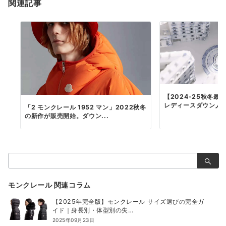
シ
関連記事
ョ
ン
【2024-25秋冬
レディースダウン人気
「2 モンクレール 1952 マン」2022秋冬
の新作が販売開始。ダウン...
検
索：
モンクレール 関連コラム
【2025年完全版】モンクレール サイズ選びの完全ガ
イド｜身長別・体型別の失…
2025年09月23日