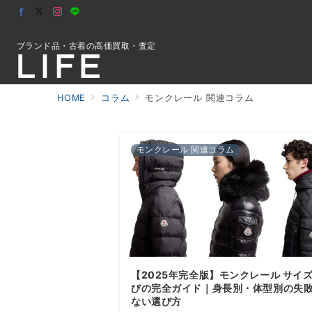
ブランド品・古着の高価買取・査定
HOME
コラム
モンクレール 関連コラム
初めての方へ
モンクレール 関連コラム
検索
お問合せ
【2025年完全版】モンクレール サイ
びの完全ガイド｜身長別・体型別の失
ない選び方