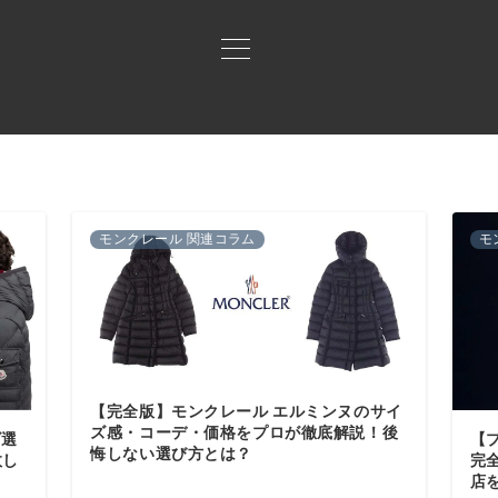
買取ご案内
買取ブランド
買取アイテム
ジャン
モンクレール 関連コラム
モ
【完全版】モンクレール エルミンヌのサイ
ズ感・コーデ・価格をプロが徹底解説！後
ズ選
【
悔しない選び方とは？
敗し
完
店