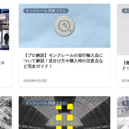
モンクレール 関連コラム
モ
【プロ解説】モンクレールの並行輸入品に
ついて解説！見分け方や購入時の注意点な
ース
【
ど完全ガイド！
ド
2024年9月25日
202
モンクレール 関連コラム
モ