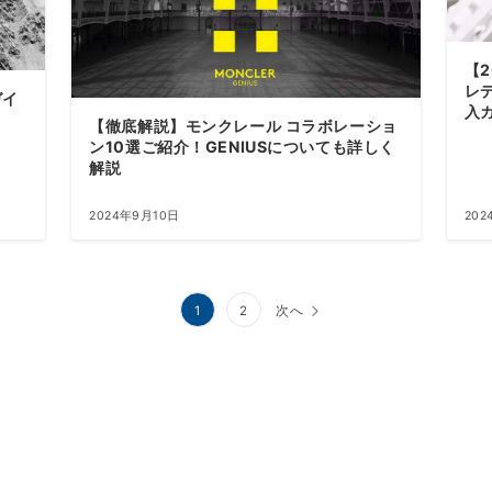
【
レ
ガイ
入
【徹底解説】モンクレール コラボレーショ
ン10選ご紹介！GENIUSについても詳しく
解説
2024年9月10日
20
1
2
次へ