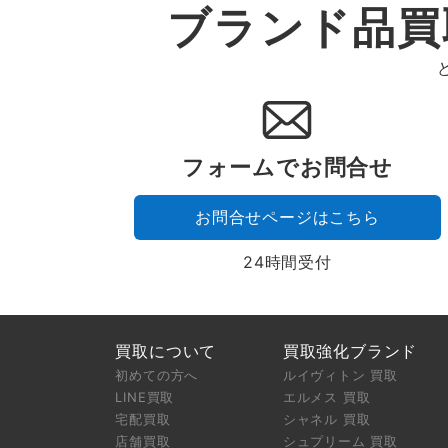
ジ
ブランド品買
送
り
フォームでお問合せ
お問合せページはこちら
24時間受付
買取について
買取強化ブランド
初めての方へ
ルイヴィトン 買取
LINE買取
エルメス 買取
宅配買取
シャネル 買取
店舗買取
シュプリーム 買取