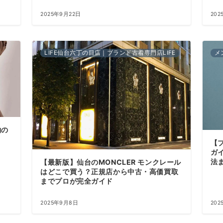
2025年9月22日
202
LIFE仙台六丁の目店｜ブランド古着専門店LIFE
メ
物の
【
ガ
法
【最新版】仙台のMONCLER モンクレール
はどこで買う？正規店から中古・高価買取
までプロが完全ガイド
2025年9月8日
202