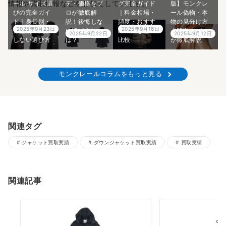
情報や買取情報などをお伝えしています。
ール サイズ選
デ・価格をプ
グ完全ガイド
版】モンクレ
びの完全ガイ
ロが徹底解
｜料金相場・
ール偽物・本
ド｜身長別・
説！後悔しな
頻度・おすす
物の見分け方
2025年9月23日
2025年9月16日
体型別の失敗
い選び方と
めの店を徹底
｜買取のプロ
2025年9月22日
2025年9月12日
しない選び方
は？
比較
が徹底解説
モンクレールコラムをもっと見る
関連タグ
ジャケット買取実績
ダウンジャケット買取実績
買取実績
関連記事