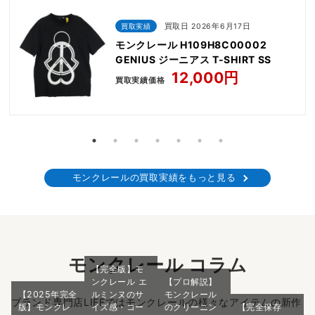
買取実績
買取日 2026年6月17日
モンクレール H109H8C00002
GENIUS ジーニアス T-SHIRT SS
12,000円
買取実績価格
モンクレールの買取実績をもっと見る
モンクレール コラム
【完全版】モ
ンクレール エ
【プロ解説】
【2025年完全
ルミンヌのサ
モンクレール
ブランド専門店LIFEではモンクレールの様々なアイテムの新作
版】モンクレ
イズ感・コー
のクリーニン
【完全保存