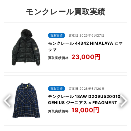
モンクレール買取実績
買取実績
買取日 2026年6月27日
モンクレール 44342 HIMALAYA ヒマ
ラヤ
23,000円
買取実績価格
買取実績
買取日 2026年6月20日
モンクレール 18AW D209U5200101
GENIUS ジーニアス × FRAGMENT フ
ラグメント HIROSHI FUJIWARA
19,000円
買取実績価格
CAMICIA 長袖 バックロゴ フランネル
シャツ