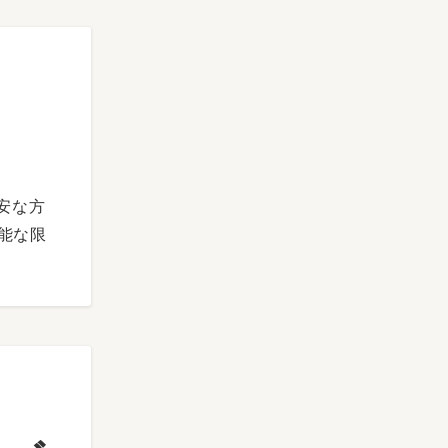
安な方
能な限