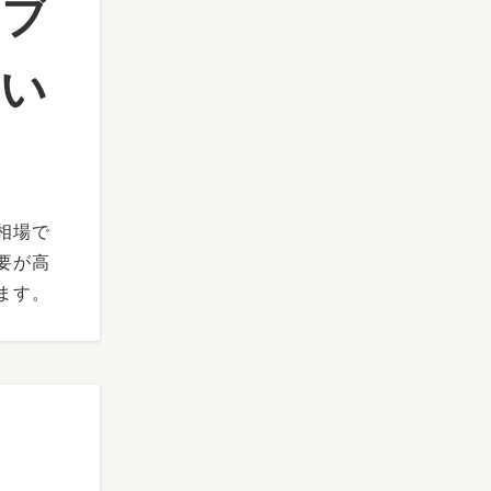
ルブ
てい
相場で
要が高
ます。