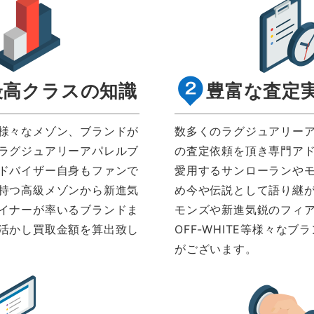
最高クラスの知識
豊富な査定
様々なメゾン、ブランドが
数多くのラグジュアリー
ラグジュアリーアパレルブ
の査定依頼を頂き専門ア
ドバイザー自身もファンで
愛用するサンローランや
持つ高級メゾンから新進気
め今や伝説として語り継
イナーが率いるブランドま
モンズや新進気鋭のフィ
活かし買取金額を算出致し
OFF-WHITE等様々なブ
がございます。