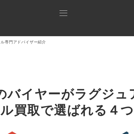
レル専門アドバイザー紹介
買取ご案内
買取ブランド
買取アイテム
ジャン
アリーアパレル専門ア
山口
、ディオール、バレンシアガといった一流ブランドのアパレル製品
FEのバイヤーがラグジュ
レル買取で
選ばれる４つ