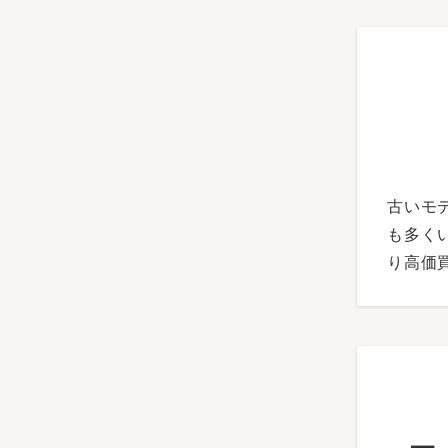
古いモ
も多く
り高価