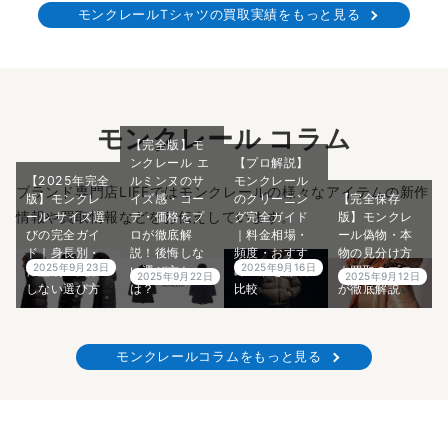
モンクレールTシャツの買取実績をもっと見る
モンクレール コラム
【完全版】モ
ンクレール エ
【プロ解説】
【2025年完全
ルミンヌのサ
モンクレール
ブランド専門店LIFEではモンクレールの様々なアイテムの新作
版】モンクレ
イズ感・コー
のクリーニン
【完全保存
情報や買取情報などをお伝えしています。
ール サイズ選
デ・価格をプ
グ完全ガイド
版】モンクレ
びの完全ガイ
ロが徹底解
｜料金相場・
ール偽物・本
ド｜身長別・
説！後悔しな
頻度・おすす
物の見分け方
2025年9月23日
2025年9月16日
体型別の失敗
い選び方と
めの店を徹底
｜買取のプロ
2025年9月22日
2025年9月12日
しない選び方
は？
比較
が徹底解説
モンクレールコラムをもっと見る