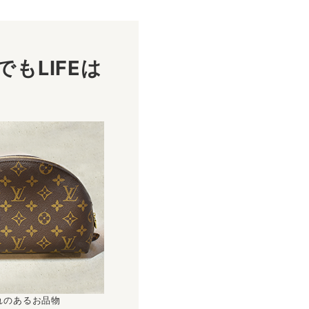
もLIFEは
！
れのあるお品物