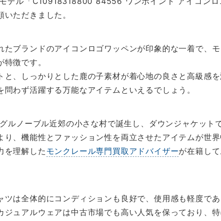
デル「C10918318800 84556 ワンポイント アイ
頼いただきました。
れたブランドのアイコンロゴワッペンが印象的な一着で、モ
が特徴です。
トと、しっかりとした鹿の子素材が着心地の良さと高級感を
を問わず活躍する万能なアイテムといえるでしょう。
ス・グルノーブル近郊の小さな村で誕生し、ダウンジャケット
より、機能性とファッション性を両立させたアイテムが世界
力を理解した
モンクレール専門買取アドバイザー
が在籍して
ャツは全体的にコンディションも良好で、使用感も軽度であ
カジュアルウェアは中古市場でも高い人気を保っており、特