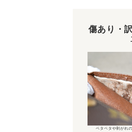
傷あり・訳
ベタベタや剥がれ