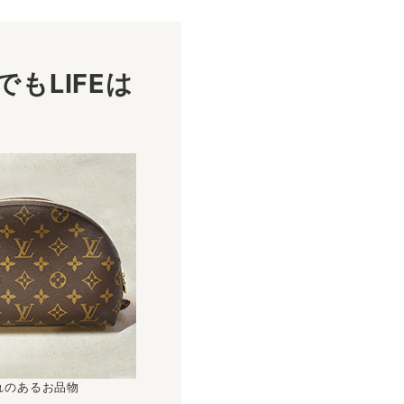
もLIFEは
！
れのあるお品物