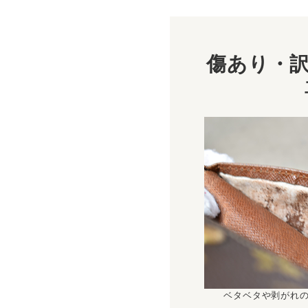
傷あり・訳
ベタベタや剥がれ