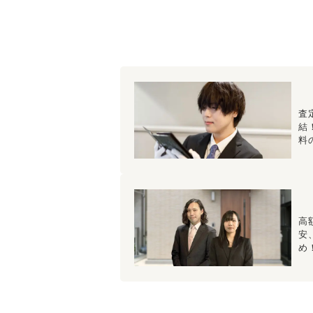
査
結
料
高
安
め