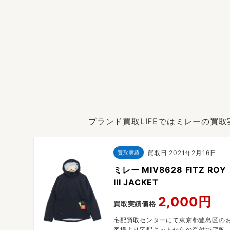
ブランド買取LIFEではミレーの買
買取日
2021年2月16日
買取実績
日
ミレー MIV8628 FITZ ROY
ET
III JACKET
円
2,000円
買取実績価格
田市のお
宅配買取センターにて東京都豊島区の
の受付
客様より宅配キットからの受付で宅配