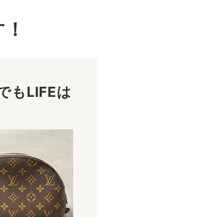
す！
もLIFEは
！