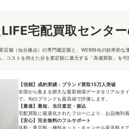
LIFE宅配買取センタ
は、実店舗（仙台拠点）の専門鑑定眼と、WEB特化の効率的な
も、コストを抑えた分を査定額に還元する「高価買取」を可
【信頼】成約実績：ブランド買取15万人突破
全国から集まる膨大な最新相場データをリアルタイ
で、旬のブランドも最高値で評価します。
【最速】最短、当日査定・振込
宅配買取に最適化されたフローにより、お品物到
【安心】完全無料のフルサポート
送料・査定料・梱包キット・キャンセル返送料まで、