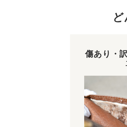
ど
傷あり・訳